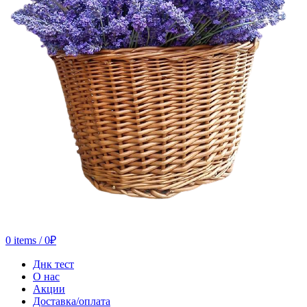
0
items
/
0
₽
Днк тест
О нас
Акции
Доставка/оплата