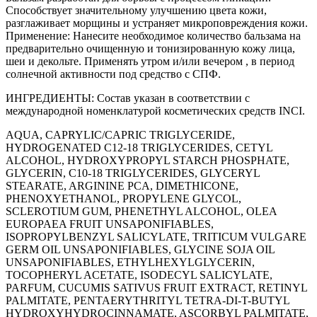
Способствует значительному улучшению цвета кожи,
разглаживает морщины и устраняет микроповреждения кожи.
Применение: Нанесите необходимое количество бальзама на
предварительно очищенную и тонизированную кожу лица,
шеи и декольте. Применять утром и/или вечером , в период
солнечной активности под средство с СПФ.
ИНГРЕДИЕНТЫ: Состав указан в соответствии с
международной номенклатурой косметических средств INCI.
AQUA, CAPRYLIC/CAPRIC TRIGLYCERIDE,
HYDROGENATED C12-18 TRIGLYCERIDES, CETYL
ALCOHOL, HYDROXYPROPYL STARCH PHOSPHATE,
GLYCERIN, C10-18 TRIGLYCERIDES, GLYCERYL
STEARATE, ARGININE PCA, DIMETHICONE,
PHENOXYETHANOL, PROPYLENE GLYCOL,
SCLEROTIUM GUM, PHENETHYL ALCOHOL, OLEA
EUROPAEA FRUIT UNSAPONIFIABLES,
ISOPROPYLBENZYL SALICYLATE, TRITICUM VULGARE
GERM OIL UNSAPONIFIABLES, GLYCINE SOJA OIL
UNSAPONIFIABLES, ETHYLHEXYLGLYCERIN,
TOCOPHERYL ACETATE, ISODECYL SALICYLATE,
PARFUM, CUCUMIS SATIVUS FRUIT EXTRACT, RETINYL
PALMITATE, PENTAERYTHRITYL TETRA-DI-T-BUTYL
HYDROXYHYDROCINNAMATE, ASCORBYL PALMITATE,