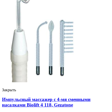
Закрыть
Импульсный массажер с 4-мя сменными
насадками Biolift 4 118, Gezatone