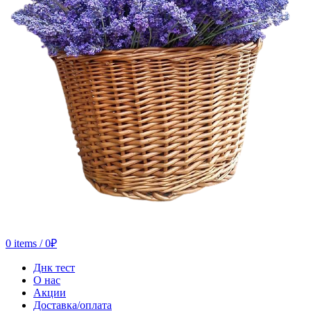
0
items
/
0
₽
Днк тест
О нас
Акции
Доставка/оплата