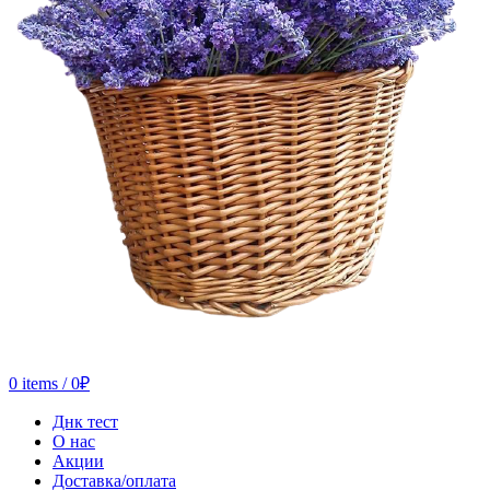
0
items
/
0
₽
Днк тест
О нас
Акции
Доставка/оплата