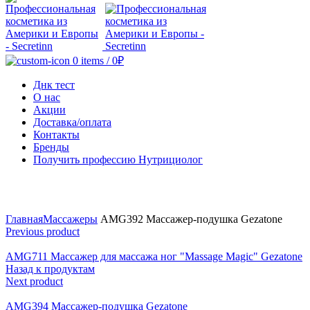
0
items
/
0
₽
Днк тест
О нас
Акции
Доставка/оплата
Контакты
Бренды
Получить профессию Нутрициолог
Click to enlarge
Главная
Массажеры
AMG392 Массажер-подушка Gezatone
Previous product
AMG711 Массажер для массажа ног "Massage Magic" Gezatone
Назад к продуктам
Next product
AMG394 Массажер-подушка Gezatone