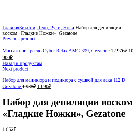
Click to enlarge
Главная
Бикини, Тело, Руки, Ноги
Набор для депиляции
воском «Гладкие Ножки», Gezatone
Previous product
Массажное кресло Cyber Relax AMG 399, Gezatone
12 976
₽
10
900
₽
Назад к продуктам
Next product
Набор для маникюра и педикюра с сушкой для лака 112 D,
Gezatone
1 988
₽
1 690
₽
Набор для депиляции воском
«Гладкие Ножки», Gezatone
1 852
₽