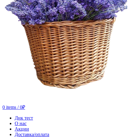
0
items
/
0
₽
Днк тест
О нас
Акции
Доставка/оплата